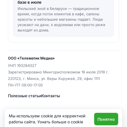
базе в июле
Июльский зной в Беларуси — традиционное
время, когда поток клиентов в кафе, салоны
красоты и небольшие магазины падает. Люди
уезжают на дачи, к водоемам или просто реже
выходят из дома.
ООО «Телематик Медиа»
УНП
193284327
Зарегистрировано Мингорисполкомом 19 июля 2019 г.
220123
,
г. Минск
,
ул. Веры Хоружей, 29, офис 1111
ПН-ПТ 09:00–17:00
Полезные статьи
Контакты
EMAIL
office@call-center.by
Мы используем cookie для корректной
Понятно
Политика конфиденциальности
работы сайта. Узнать больше о cookie