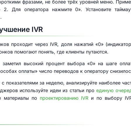
короткими фразами, не более трёх уровней меню. Приме
 2. Для оператора нажмите 0». Установите таймау
.
лучшение IVR
ков проходит через IVR, доля нажатий «0» (индикато
онков помогают понять, где клиенты путаются.
е заметил высокий процент выбора «0» на шаге опла
особах оплаты» число переводов к оператору снизилос
у с показателями за неделю, анализируйте наиболее час
джеров используйте идеи из статьи про
единую очере
те материалы по
проектированию IVR
и по выбору IV