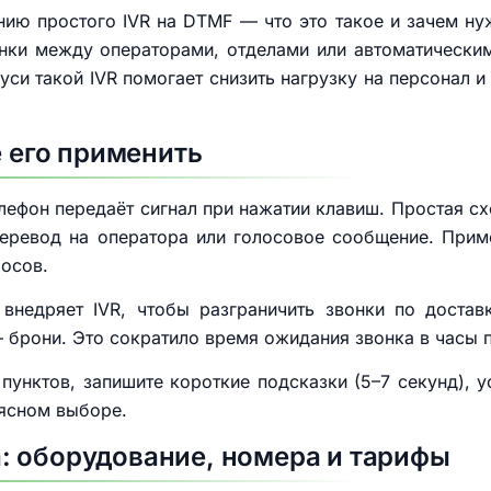
нию простого IVR на DTMF — что это такое и зачем ну
вонки между операторами, отделами или автоматическ
уси такой IVR помогает снизить нагрузку на персонал 
е его применить
лефон передаёт сигнал при нажатии клавиш. Простая с
перевод на оператора или голосовое сообщение. Приме
росов.
внедряет IVR, чтобы разграничить звонки по достав
 брони. Это сократило время ожидания звонка в часы п
 пунктов, запишите короткие подсказки (5–7 секунд), у
еясном выборе.
: оборудование, номера и тарифы