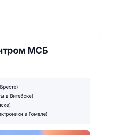
ентром МСБ
Бресте)
ы в Витебске)
нске)
ектроники в Гомеле)