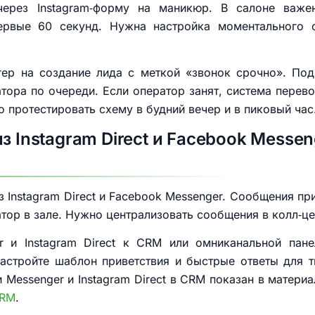
через Instagram‑форму на маникюр. В салоне важ
ервые 60 секунд. Нужна настройка моментального c
гер на создание лида с меткой «звонок срочно». Подк
ора по очереди. Если оператор занят, система перев
 протестировать схему в будний вечер и в пиковый час
з Instagram Direct и Facebook Messen
з Instagram Direct и Facebook Messenger. Сообщения пр
тор в зале. Нужно централизовать сообщения в колл‑це
r и Instagram Direct к CRM или омниканальной пан
астройте шаблон приветствия и быстрые ответы для 
Messenger и Instagram Direct в CRM показан в материа
CRM
.