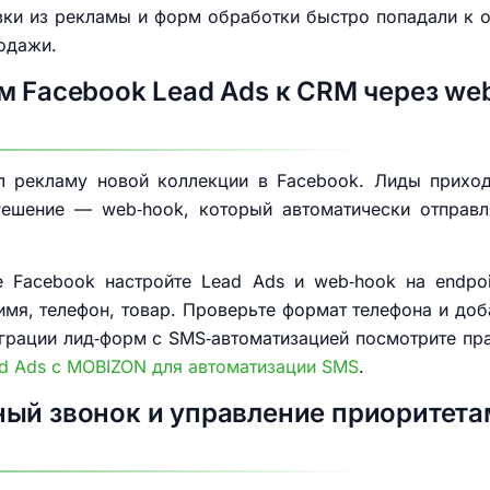
вки из рекламы и форм обработки быстро попадали к 
одажи.
м Facebook Lead Ads к CRM через web
ил рекламу новой коллекции в Facebook. Лиды приход
 Решение — web‑hook, который автоматически отправ
е Facebook настройте Lead Ads и web‑hook на endp
имя, телефон, товар. Проверьте формат телефона и доба
грации лид‑форм с SMS‑автоматизацией посмотрите пр
ad Ads с MOBIZON для автоматизации SMS
.
ый звонок и управление приоритета